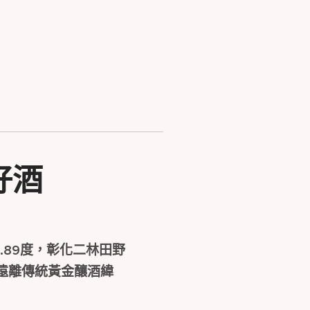
好酒
.89度，彰化二林田野
遠離傳統黃金釀酒緯