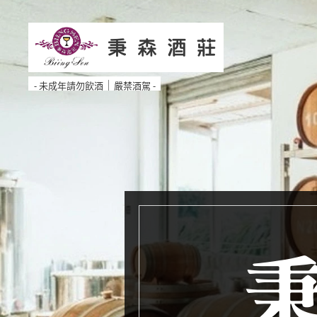
秉 森 酒 莊
｜
- 未成年請勿飲酒
嚴禁酒駕 -
秉