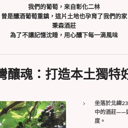
我們的葡萄，來自彰化二林
曾是釀酒葡萄重鎮，這片土地也孕育了我們的家
秉森酒莊
為了不讓記憶沈睡，用心釀下每一滴風味
灣釀魂：打造本土獨特
坐落於北緯23
中的酒莊——
度。