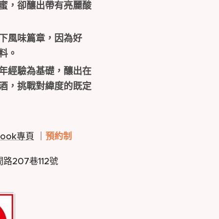
蜜，卻釀出帶有亮麗酸
下風味篇章，因為好
原料。
年經驗為基礎，釀出在
酒，挑戰對緯度的既定
預約制
book專頁
｜
207巷112號