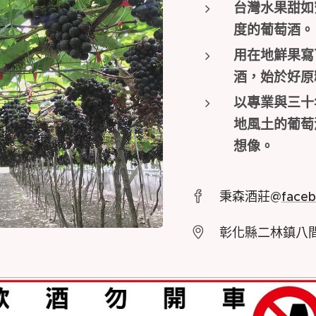
台灣水果甜如
度的葡萄酒。
用在地鮮果寫
酒，始於好
以專業與三十
地風土的葡萄
想像。
秉森酒莊@
face
彰化縣二林鎮八間路