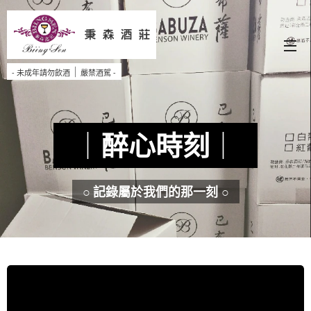
秉 森 酒 莊
｜
- 未成年請勿飲酒
嚴禁酒駕 -
｜
醉心時刻
｜
○
記錄屬於我們的那一刻
○