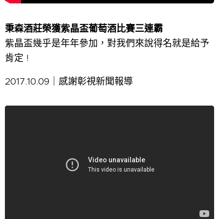
秉森酒莊榮獲紫晶盃葡萄酒比賽三連霸
🏆🏆🏆
紫晶盃幾乎是年年參加，對我們來說得名就是給
予
肯定 !
2017.10.09｜感謝彰視新聞報導