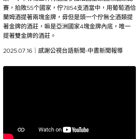
賽，拍敗55个國家，佇7854支酒當中，用葡萄酒佮
蘭姆酒提著兩塊金牌，毋但是頭一个佇無仝酒類提
著金牌的酒莊，嘛是亞洲國家4塊金牌內底，唯一
提著雙金牌的酒莊。
2025.07.16｜感謝公視台語新聞-中晝新聞報導