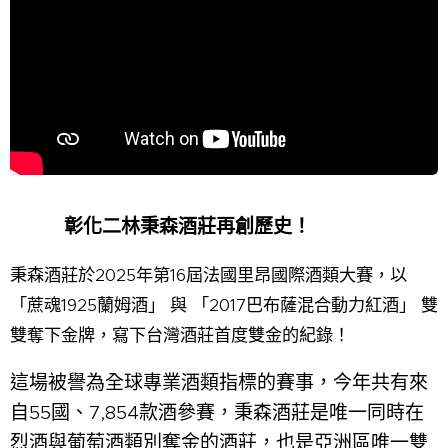
彰化二林秉森酒莊再創歷史！
🏆🍷
🍷🏆
秉森酒莊於
2025年第16屆法國里昂國際酒類大賽
，以
「蔗魂1925蘭姆酒」
與
「2017巴布薩混合動力紅酒」
雙
雙奪下金牌，寫下
台灣酒莊首度雙金
的紀錄！
這場被譽為全球專業酒類指標的賽事，今年共有來
自55國、7,854款酒參賽，秉森酒莊是唯一同時在
烈酒與葡萄酒類別奪金的酒莊，也是亞洲區唯一雙