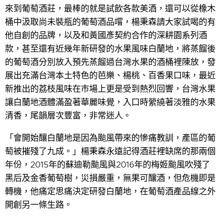
來到葡萄酒莊，最棒的就是試飲各款美酒，還可以從橡木
桶中汲取尚未裝瓶的葡萄酒品嚐，楊秉森請大家試喝的有
他自創的品牌，以及和黃國彥契約合作的深耕園系列酒
款，甚至還有近幾年新研發的水果風味白蘭地，將蒸餾後
的葡萄酒分別放入預先蒸餾過台灣水果的酒桶裡陳放，發
展出充滿台灣本土特色的芭樂、楊桃、百香果口味，最近
新推出的荔枝風味在市場上更是受到熱烈回響，台灣水果
讓白蘭地酒體滿盈著華麗味覺，入口時縈繞著淡雅的水果
清香，尾韻層次豐富，非常迷人。
「會開始釀白蘭地是因為颱風帶來的慘痛教訓，產區的葡
萄被摧殘了九成。」楊秉森永遠記得酒莊裡缺席的那兩個
年份，2015年的蘇迪勒颱風與2016年的梅姬颱風吹殘了
黑后及金香葡萄樹，災損嚴重，無果可釀酒，但危機即是
轉機，他痛定思痛決定研發白蘭地，在葡萄酒產品線之外
開創另一條生路。