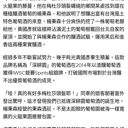
火龍果的藤蔓，他在梅杜莎頭髮纏繞的鄉間某處找到還在
種植釀酒葡萄的楊秉森，和他說明了想釀出富有台灣風土
特色葡萄酒的來意，楊秉森十分爽快的挖了一株葡萄老藤
給他，黃國彥就這樣將沾滿泥土的葡萄樹載回台北自家的
屋頂，並開始了與楊秉森合作的釀酒試驗，運用黑后和金
香這兩種果實釀酒。
經過多年不斷嘗試努力、幾乎耗光黃國彥畢生積蓄，這款
品牌名稱為「深耕園」的葡萄酒在2014年以渣釀葡萄酒
獲得IWSC競賽Spirits組銀牌，打破國際市場對於台灣釀
不出優質葡萄酒的成見。
「哇！真的有好多梅杜莎頭髮耶！」同車的遊客朝著窗外
發出驚呼，這才發現我們已抵達深耕園葡萄酒的誕生地，
楊秉森經營的秉森酒莊，不是太起眼的葡萄園被海一樣寬
廣的火龍果園層層包圍。