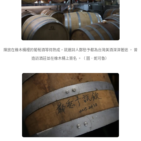
陳放在橡木桶裡的葡萄酒等待熟成，就連詩人鄭愁予都為台灣美酒深深著迷 ， 曾
造訪酒莊並在橡木桶上簽名 。（ 圖．妮可魯）