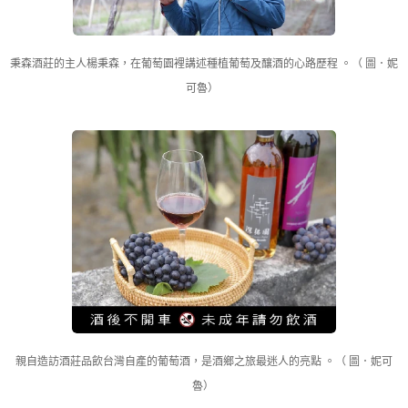
秉森酒莊的主人楊秉森，在葡萄園裡講述種植葡萄及釀酒的心路歷程 。（ 圖．妮
可魯）
親自造訪酒莊品飲台灣自產的葡萄酒，是酒鄉之旅最迷人的亮點 。（ 圖．妮可
魯）