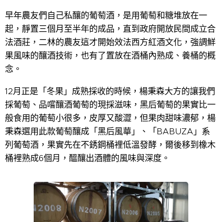
早年農友們自己私釀的葡萄酒，是用葡萄和糖堆放在一
起，靜置三個月至半年的成品，直到政府開放民間成立合
法酒莊，二林的農友這才開始效法西方紅酒文化，強調鮮
果風味的釀酒技術，也有了置放在酒桶內熟成、養桶的概
念。
12月正是「冬果」成熟採收的時候，楊秉森大方的讓我們
採葡萄、品嚐釀酒葡萄的現採滋味，黑后葡萄的果實比一
般食用的葡萄小很多，皮厚又酸澀，但果肉甜味濃郁，楊
秉森選用此款葡萄釀成「黑后風華」、「BABUZA」系
列葡萄酒，果實先在不銹鋼桶裡低溫發酵，爾後移到橡木
桶裡熟成6個月，醞釀出酒體的風味與深度。