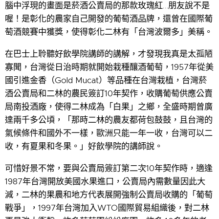
腦中浮現的畫面是菸酒公賣局的那款玫瑰紅…朋友說不是
喔！是彰化的農家自己開發的葡萄酒品牌，還曾在國際葡
萄酒競賽中獲獎，使得彰化二林有「台灣波爾多」美稱。
在巴士上聆聽好飲學院講師的講解，才發現我真是太孤陋
寡聞，台灣從日治時期就開始栽種釀酒葡萄，1957年從美
國引進金香（Gold Mucat）等品種在台灣栽植，台灣菸
酒公賣局和二林的農民簽訂10年契作，收購葡萄供應公賣
局南投酒廠，使得二林成為「白果」之鄉，全盛時期曾廣
達兩千多公頃，「那時二林的農友都荷包鼓鼓，且台灣的
氣候條件和國外不一樣，歐洲只能一年一收，台灣可以二
收，有夏果和冬果。」好飲學院的講師說。
可惜好景不常，要與公賣局簽訂第二次10年契作時，適逢
1987年台灣開放美國水果進口，公賣局內需數量因此大
減，二林的果農和地方代表展開強制公賣局收購的「葡萄
戰爭」，1997年台灣加入WTO國際貿易組織後，對二林