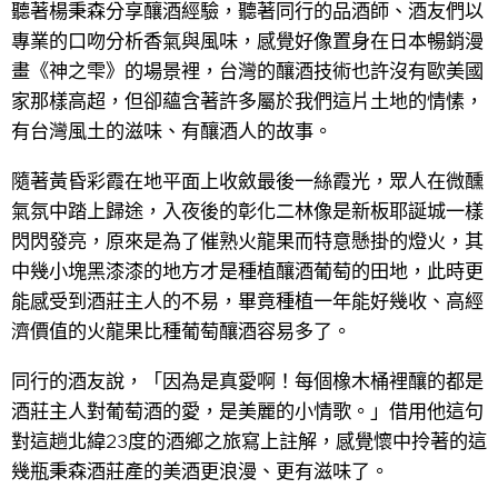
聽著楊秉森分享釀酒經驗，聽著同行的品酒師、酒友們以
專業的口吻分析香氣與風味，感覺好像置身在日本暢銷漫
畫《神之雫》的場景裡，台灣的釀酒技術也許沒有歐美國
家那樣高超，但卻蘊含著許多屬於我們這片土地的情愫，
有台灣風土的滋味、有釀酒人的故事。
隨著黃昏彩霞在地平面上收斂最後一絲霞光，眾人在微醺
氣氛中踏上歸途，入夜後的彰化二林像是新板耶誕城一樣
閃閃發亮，原來是為了催熟火龍果而特意懸掛的燈火，其
中幾小塊黑漆漆的地方才是種植釀酒葡萄的田地，此時更
能感受到酒莊主人的不易，畢竟種植一年能好幾收、高經
濟價值的火龍果比種葡萄釀酒容易多了。
同行的酒友說，「因為是真愛啊！每個橡木桶裡釀的都是
酒莊主人對葡萄酒的愛，是美麗的小情歌。」借用他這句
對這趟北緯23度的酒鄉之旅寫上註解，感覺懷中拎著的這
幾瓶秉森酒莊產的美酒更浪漫、更有滋味了。