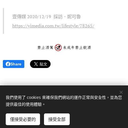
壹傳媒 2020/12/19 採訪．妮可魯
https://yimedia.com.tw/lifestyle/78265/
Share
我們使用了 cookies 來確保我們網站的運作正常與安全性，並為您
提供最佳的使用體驗。
© 2026秉森酒莊。 彰化縣二林鎮八間路207巷112號 。 版權所有。
僅接受必要的
接受全部
由
Webnode
提供技術支援
Cookies