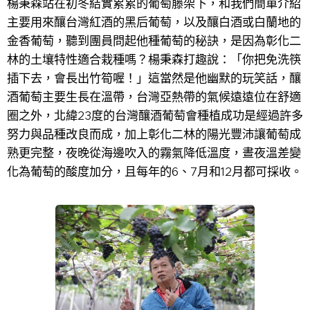
楊秉森站在初冬結實累累的葡萄藤架下，和我們簡單介紹
主要用來釀台灣紅酒的黑后葡萄，以及釀白酒或白蘭地的
金香葡萄，聽到團員問起他種葡萄的秘訣，是因為彰化二
林的土壤特性適合栽種嗎？楊秉森打趣說：「你把免洗筷
插下去，會長出竹筍喔！」這當然是他幽默的玩笑話，釀
酒葡萄主要生長在溫帶，台灣亞熱帶的氣候遠遠位在舒適
圈之外，北緯23度的台灣釀酒葡萄會種植成功是經過許多
努力與品種改良而成，加上彰化二林的陽光豐沛讓葡萄成
熟更完整，夜晚從海邊吹入的霧氣降低溫度，晝夜溫差變
化為葡萄的酸度加分，且每年的6、7月和12月都可採收。