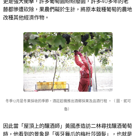
更是強大衝擊，許多葡萄園紛紛廢園，許多40多年的老
藤都慘遭砍除，果農們礙於生計，將原本栽種葡萄的農地
改種其他經濟作物。
冬季12月是冬果採收的季節，酒莊趁機推出酒鄉採果及品酒行程 。（ 圖．妮可
魯）
因此當「屋頂上的釀酒師」黃國彥造訪二林尋找釀酒葡萄
時，他看到的景象是「張牙舞爪的梅杜莎頭髮」，也就是