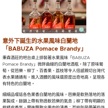
意外下誕生的水果風味白蘭地
「BABUZA Pomace Brandy」
秉森酒莊的吧台桌上排裝著水果風味「BABUZA
Pomace Brandy」微胖曲線的白蘭地酒瓶，除了原味葡
萄，從芭樂、柳丁、百香果、荔枝等令人倍感親切台灣代
表水果通通有，進入酒體的風味還原度出奇地高，呈現各
有特色的白蘭地。
細細品嚐這各色果香白蘭地的風味，芭樂是軟熟落地的落
果製成，餘韻上帶有熟透軟芭樂的氣息；柳丁帶有明顯的
柑橘皮香氣，爾後飄散出果肉的清香；荔枝則是帶著些許