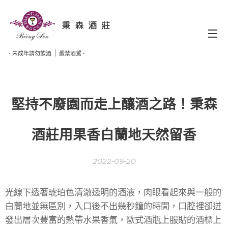
秉 森 酒 莊
｜
- 未成年請勿飲酒
嚴禁酒駕 -
堅持不廢園而走上釀酒之路！秉森
酒莊用果香白蘭地天然留香
2022-09-20
光線下透著琥珀色清澈透明的酒液，肉眼看起來與一般的
白蘭地並無區別，入口後不出幾秒鐘的時間，口腔裡卻迸
發出層次豐富的熱帶水果香氣，歐式酒瓶上服貼的酒標上