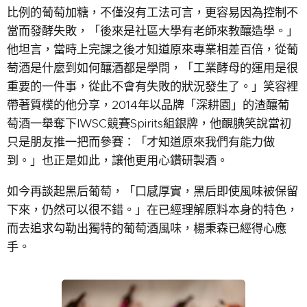
比例的葡萄加糖，不僅沒有工法可言，更容易因為控制不
當而發酵失敗，「後來是社區大學有老師來教釀造學。」
他坦言，當時上完課之後才知道原來專業相差百倍，從葡
萄酒是什麼到如何釀酒都是學問，「工業酵母的運用是很
重要的一件事，從此不會有失敗的狀況發生了。」笑容裡
帶著質樸的他分享，2014年以品牌「深耕園」的渣釀葡
萄酒一舉奪下IWSC競賽Spirits組銀牌，他靦腆笑說當初
只是朋友推一把而參賽：「才知道原來我們有能力做
到。」也正是如此，讓他更用心鑽研製酒。
如今再談起黑后葡萄，「口感厚實，黑后即使風味被保留
下來，仍然可以很不錯。」在已經理解原料本身的特色，
而去追求勾勒出獨特的葡萄酒風味，楊秉森已經得心應
手。