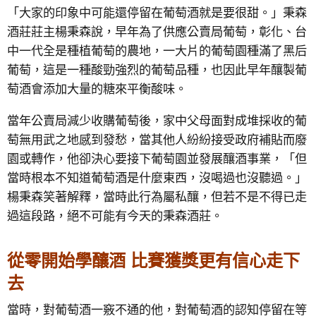
「大家的印象中可能還停留在葡萄酒就是要很甜。」秉森
酒莊莊主楊秉森說，早年為了供應公賣局葡萄，彰化、台
中一代全是種植葡萄的農地，一大片的葡萄園種滿了黑后
葡萄，這是一種酸勁強烈的葡萄品種，也因此早年釀製葡
萄酒會添加大量的糖來平衡酸味。
當年公賣局減少收購葡萄後，家中父母面對成堆採收的葡
萄無用武之地感到發愁，當其他人紛紛接受政府補貼而廢
園或轉作，他卻決心要接下葡萄園並發展釀酒事業，「但
當時根本不知道葡萄酒是什麼東西，沒喝過也沒聽過。」
楊秉森笑著解釋，當時此行為屬私釀，但若不是不得已走
過這段路，絕不可能有今天的秉森酒莊。
從零開始學釀酒 比賽獲獎更有信心走下
去
當時，對葡萄酒一竅不通的他，對葡萄酒的認知停留在等