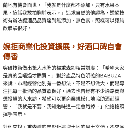
蘭地有機會面世，「我就是什麼都不添加，只有水果本
果，這話我敢拍胸脯表示。」追求自然的他認為，透過技
術有辦法讓酒品品質達到無添加、無色素，照樣可以讓純
飲體驗很好。
婉拒商業化投資擴展，好酒口碑自會
傳香
突破技術做出驚人水準的楊秉森卻相當謙虛：「希望大家
是真的品嚐過才購買。」對於產品特色明確的BABUZA
來說，市場經營他別有一番想法，不是不想做大，而是專
注把每一批酒的品質照顧好，過去也曾經有不少通路商與
想投資的人來訪，希望可以更商業規模化地協助酒莊經
營，「我就是不要，我知道味道一定會跑掉。」他搖搖頭
揮手表示。
對他來說，秉森釀的是彰化這塊土地的風土文情，不求品