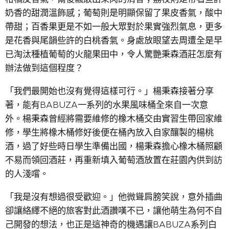
奶香的甜潤溫飾感；葡萄則是明顯保留了果皮香氣，酸中
帶甜；百香果更是不如一般大眾對於果實強烈氣息，更多
是花香與尾韻些許的白桃香氣。身處放眼望去周遭全是早
已淘汰種植葡萄的火龍果田中，令人驚艷秉森酒莊怎麼有
辦法做到這個程度？
「我們最開始也沒有覺得這樣可行。」楊秉森接著分享
著，能有BABUZA一系列的水果風味桶全來自一次意
外。楊秉森曾經將需要維修的橡木桶交由實習生帶回家維
修，學生將橡木桶修好後便在桶內放入自家釀製的楊桃
酒，過了好些時日學生準備出國，楊秉森擔心橡木桶照顧
不易而領回酒莊，再重新填入葡萄酒放置在莊園內供到訪
的人淺嚐。
「我是沒有想過很受歡迎。」他微聳肩膀笑說，意外插曲
卻讓絡繹不絕的旅客對此酒讚嘆不已，讓他萌生為何不自
己開發的想法，也正是這神奇的機遇讓BABUZA系列白