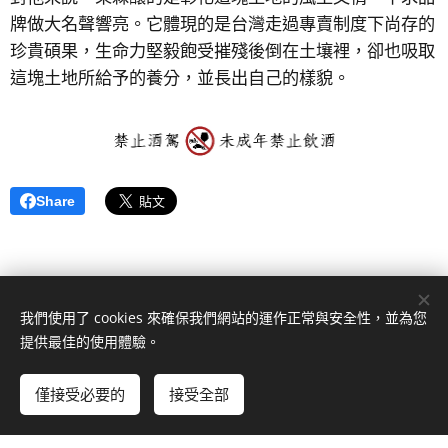
牌做大名聲響亮。它體現的是台灣走過專賣制度下尚存的
珍貴碩果，生命力堅毅飽受摧殘後倒在土壤裡，卻也吸取
這塊土地所給予的養分，並長出自己的樣貌。
Share
我們使用了 cookies 來確保我們網站的運作正常與安全性，並為您
提供最佳的使用體驗。
© 2026秉森酒莊。 彰化縣二林鎮八間路207巷112號 。 版權所有。
僅接受必要的
接受全部
由
Webnode
提供技術支援
Cookies